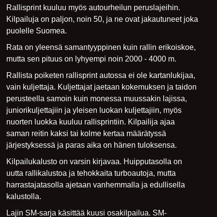
Rallisprint kuuluu myös autourheilun peruslajeihin.
Kilpailuja on paljon, noin 50, ja ne ovat jakautuneet joka
puolelle Suomea.
Rata on yleensä samantyyppinen kuin rallin erikoiskoe,
mutta sen pituus on lyhyempi noin 2000 - 4000 m.
Rallista poiketen rallisprint autossa ei ole kartanlukijaa,
vain kuljettaja. Kuljettajat jaetaan kokemuksen ja taidon
perusteella samoin kuin monessa muussakin lajissa,
juniorikuljettajiin ja yleisen luokan kuljettajiin, myös
nuorten luokka kuuluu rallisprintiin. Kilpailija ajaa
saman reitin kaksi tai kolme kertaa määrätyssä
järjestyksessä ja paras aika on hänen tuloksensa.
Kilpailukalusto on varsin kirjavaa. Huipputasolla on
uutta rallikalustoa ja tehokkaita turboautoja, mutta
harrastajatasolla ajetaan vanhemmalla ja edullisella
kalustolla.
Lajin SM-sarja käsittää kuusi osakilpailua. SM-