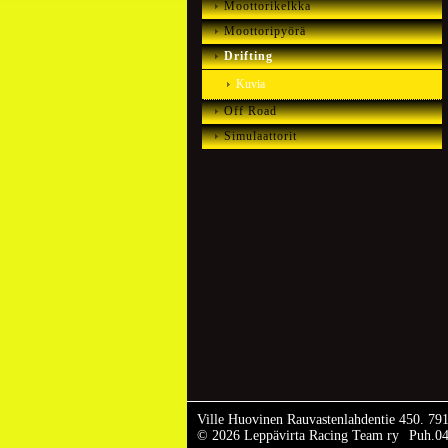
Moottorikelkka
Moottoripyörä
Drifting
Kuvia
Off Road
Simulaattorit
Ville Huovinen Rauvastenlahdentie 450. 79
©
2026 Leppävirta Racing Team ry
Puh.0