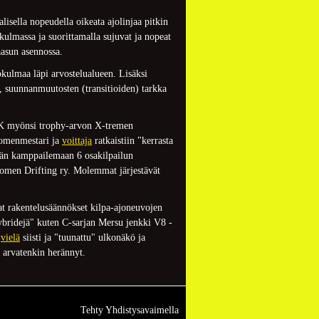
isella nopeudella oikeata ajolinjaa pitkin
kulmassa ja suorittamalla sujuvat ja nopeat
aasun asennossa.
tokulmaa läpi arvostelualueen. Lisäksi
ö, suunnanmuutosten (transitioiden) tarkka
AKK myönsi trophy-arvon X-tremen
suomenmestari ja
voittaja
ratkaistiin "kerrasta
tään kamppailemaan 6 osakilpailun
Suomen Drifting ry. Molemmat järjestävät
aat rakentelusäännökset kilpa-ajoneuvojen
hybridejä" kuten C-sarjan Mersu jenkki V8 -
n
vielä
siisti ja "tuunattu" ulkonäkö ja
 arvatenkin herännyt.
Tehty Yhdistysavaimella