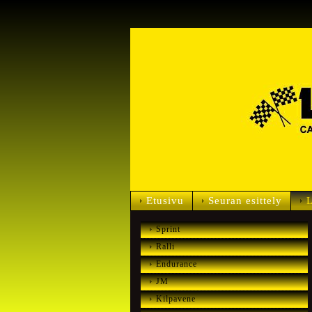
Etusivu
Seuran esittely
L
Sprint
Ralli
Endurance
JM
Kilpavene