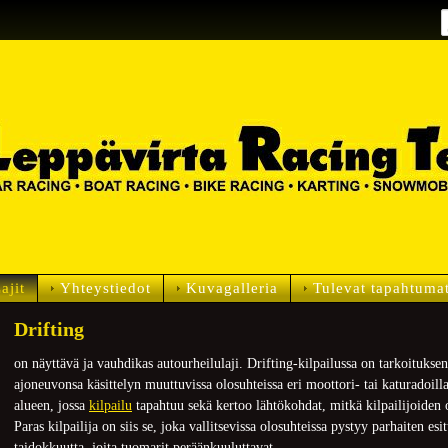
ajit
Yhteystiedot
Kuvagalleria
Tulevat tapahtuma
Drifting
on näyttävä ja vauhdikas autourheilulaji. Drifting-kilpailussa on tarkoituksena
ajoneuvonsa käsittelyn muuttuvissa olosuhteissa eri moottori- tai katuradoilla
alueen, jossa
kilpailu
tapahtuu sekä kertoo lähtökohdat, mitkä kilpailijoiden 
Paras kilpailija on siis se, joka vallitsevissa olosuhteissa pystyy parhaiten esi
taidokkuutta, joita tuomarit peräänkuuluttavat.