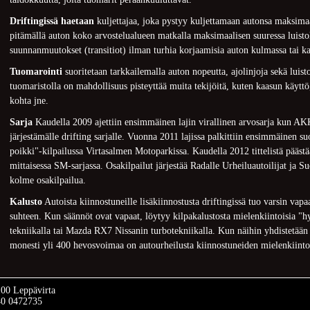
Driftingissä haetaan
kuljettajaa, joka pystyy kuljettamaan autonsa maksimaal
pitämällä auton koko arvostelualueen matkalla maksimaalisen suuressa luisto
suunnanmuutokset (transitiot) ilman turhia korjaamisia auton kulmassa tai k
Tuomarointi
suoritetaan tarkkailemalla auton nopeutta, ajolinjoja sekä luis
tuomaristolla on mahdollisuus pisteyttää muita tekijöitä, kuten kaasun käytt
kohta jne.
Sarja
Kaudella 2009 ajettiin ensimmäinen lajin virallinen arvosarja kun 
järjestämälle drifting sarjalle. Vuonna 2011 lajissa palkittiin ensimmäinen 
poikki"-kilpailussa Virtasalmen Motoparkissa. Kaudella 2012 tittelistä pääs
mittaisessa SM-sarjassa. Osakilpailut järjestää Radalle Urheiluautoilijat ja 
kolme osakilpailua.
Kalusto
Autoista kiinnostuneille lisäkiinnostusta driftingissä tuo varsin vap
suhteen. Kun säännöt ovat vapaat, löytyy kilpakalustosta mielenkiintoisia "
tekniikalla tai Mazda RX7 Nissanin turbotekniikalla. Kun näihin yhdistetää
monesti yli 400 hevosvoimaa on autourheilusta kiinnostuneiden mielenkiinto
100 Leppävirta
40 0472735